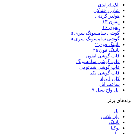
بلک فرایدی
شارژر فندکی
هولدر گردنی
آیفون ۱۳
آیفون ۱۶
گوشی سامسونگ سری s
گوشی سامسونگ سری a
ناثینگ فون ۲
ناثینگ فون ۲a
قاب گوشی ایفون
قاب گوشی سامسونگ
قاب گوشی شیائومی
قاب گوشی نکیا
کاور ایرپاد
ساعت اپل
اپل واچ نسل ۹
برندهای برتر
اپل
وان پلاس
ناثینگ
نوکیا
ریلمی