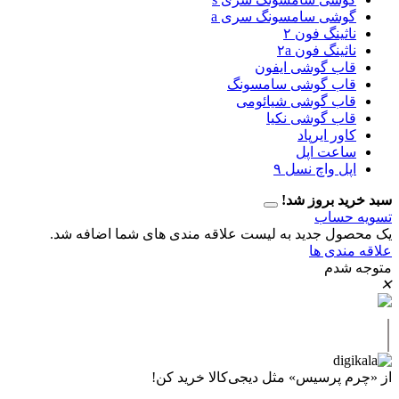
گوشی سامسونگ سری a
ناثینگ فون ۲
ناثینگ فون ۲a
قاب گوشی ایفون
قاب گوشی سامسونگ
قاب گوشی شیائومی
قاب گوشی نکیا
کاور ایرپاد
ساعت اپل
اپل واچ نسل ۹
سبد خرید بروز شد!
تسویه حساب
یک محصول جدید به لیست علاقه مندی های شما اضافه شد.
علاقه مندی ها
متوجه شدم
✕
|
از «چرم پرسیس» مثل دیجی‌کالا خرید کن!