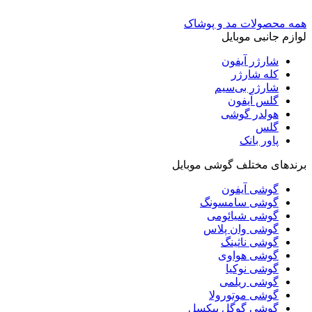
همه محصولات مد و پوشاک
لوازم جانبی موبایل
شارژر آیفون
کله شارژر
شارژر بی‌سیم
گلس آیفون
هولدر گوشی
گلس
پاور بانک
برندهای مختلف گوشی موبایل
گوشی آیفون
گوشی سامسونگ
گوشی شیائومی
گوشی وان پلاس
گوشی ناثینگ
گوشی هواوی
گوشی نوکیا
گوشی ریلمی
گوشی موتورولا
گوشی گوگل پیکسل