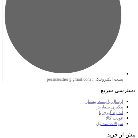
لکترونیکی: persisleather@gmail.com
 سریع
سال با پست پیشتاز
گیری سفارش
ازه گیری پا
دت کالا
الات متداول
خرید