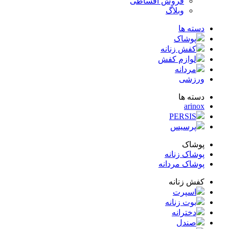
فروش اقساطی
وبلاگ
ته ها
پوشاک
کفش زنانه
لوازم کفش
مردانه
زشی
ته ها
arin
PERSIS
پرسیس
شاک
شاک زنانه
شاک مردانه
ش زنانه
اسپرت
بوت زنانه
دخترانه
صندل