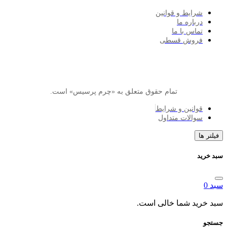
ایط و قوانین
اره ما
اس با ما
وش قسطی
تمام حقوق متعلق به «چرم پرسیس» است.
انین و شرایط
الات متداول
د شما خالی است.