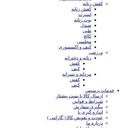
کفش زنانه
کفش زنانه
اسپرت
بوت زنانه
صندل
طبی
کالج
مجلسی
کیف و اکسسوری
ورزشی
زنانه و دخترانه
کفش
کیف
مردانه و پسرانه
کفش
کیف
مات پرسیس
ارسال کالا با پست پیشتاز
شـرایط و قوانین
پیگیری سفارش
اندازه گیری پا
عودت و تعویض کالا ( گارانتی )
درباره ما