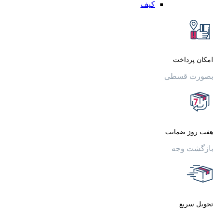
کیف
داخت
قسطی
 ضمانت
وجه
یع