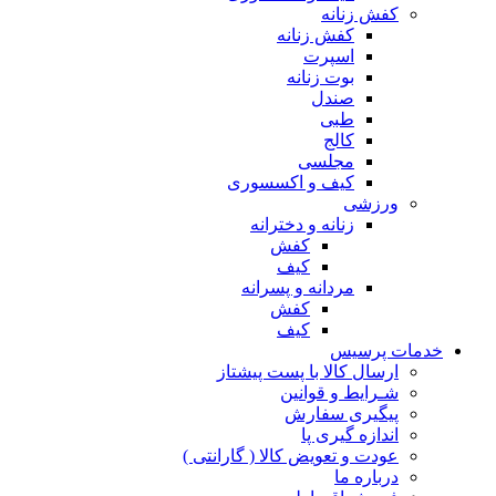
کفش زنانه
کفش زنانه
اسپرت
بوت زنانه
صندل
طبی
کالج
مجلسی
کیف و اکسسوری
ورزشی
زنانه و دخترانه
کفش
کیف
مردانه و پسرانه
کفش
کیف
مات پرسیس
ارسال کالا با پست پیشتاز
شـرایط و قوانین
پیگیری سفارش
اندازه گیری پا
عودت و تعویض کالا ( گارانتی )
درباره ما