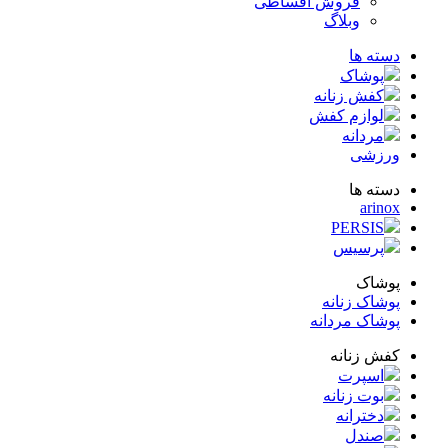
فروش اقساطی
وبلاگ
ته ها
پوشاک
کفش زنانه
لوازم کفش
مردانه
زشی
ته ها
arin
PERSIS
پرسیس
شاک
شاک زنانه
شاک مردانه
ش زنانه
اسپرت
بوت زنانه
دخترانه
صندل