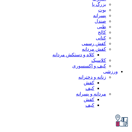
بزرگ پا
بوت
پسرانه
صندل
طبی
کالج
کتانی
کفش رسمی
کفش مردانه
کلاه و دستکش مردانه
کلاسیک
کیف و اکسسوری
زشی
زنانه و دخترانه
کفش
کیف
مردانه و پسرانه
کفش
کیف