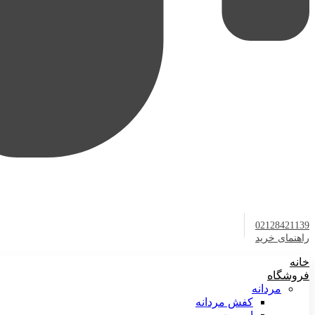
02128421139
راهنمای خرید
خانه
فروشگاه
مردانه
کفش مردانه