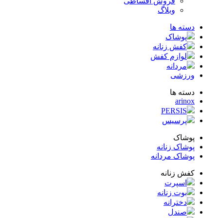
فروش اقساطی
وبلاگ
ته ها
پوشاک
کفش زنانه
لوازم کفش
مردانه
زشی
ته ها
arin
PERSIS
پرسیس
شاک
شاک زنانه
شاک مردانه
ش زنانه
اسپرت
بوت زنانه
دخترانه
صندل