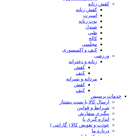
کفش زنانه
کفش زنانه
اسپرت
بوت زنانه
صندل
طبی
کالج
مجلسی
کیف و اکسسوری
ورزشی
زنانه و دخترانه
کفش
کیف
مردانه و پسرانه
کفش
کیف
مات پرسیس
ارسال کالا با پست پیشتاز
شـرایط و قوانین
پیگیری سفارش
اندازه گیری پا
عودت و تعویض کالا ( گارانتی )
درباره ما