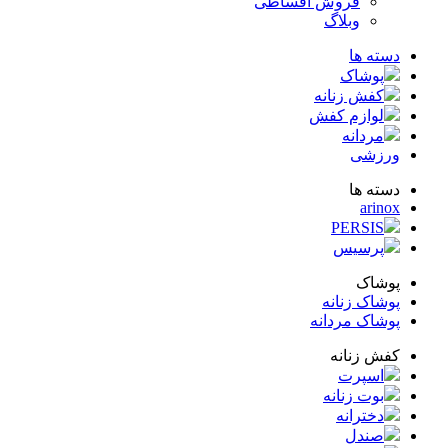
فروش اقساطی
وبلاگ
ته ها
پوشاک
کفش زنانه
لوازم کفش
مردانه
زشی
ته ها
arin
PERSIS
پرسیس
شاک
شاک زنانه
شاک مردانه
ش زنانه
اسپرت
بوت زنانه
دخترانه
صندل