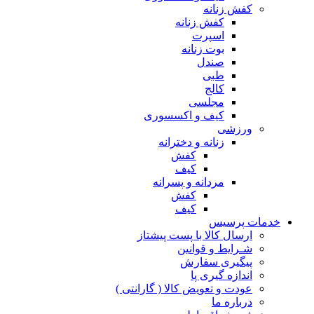
کفش زنانه
کفش زنانه
اسپرت
بوت زنانه
صندل
طبی
کالج
مجلسی
کیف و اکسسوری
ورزشی
زنانه و دخترانه
کفش
کیف
مردانه و پسرانه
کفش
کیف
مات پرسیس
ارسال کالا با پست پیشتاز
شـرایط و قوانین
پیگیری سفارش
اندازه گیری پا
عودت و تعویض کالا ( گارانتی )
درباره ما