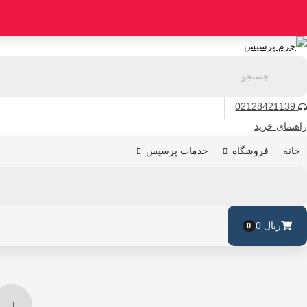
رو
ه
حتوا
02128421139
راهنمای خرید
فروشگاه
خدمات پرسیس
خانه
ریال
0
0