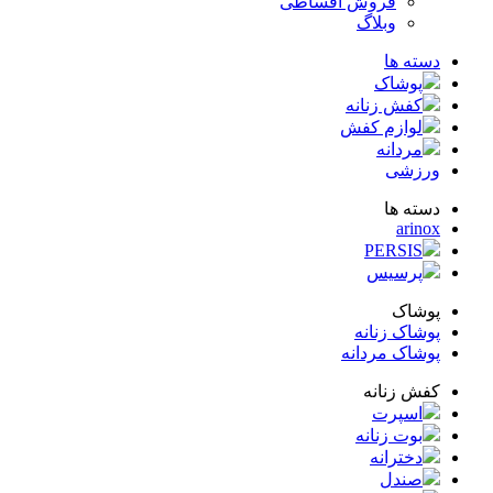
فروش اقساطی
وبلاگ
ته ها
پوشاک
کفش زنانه
لوازم کفش
مردانه
زشی
ته ها
arin
PERSIS
پرسیس
شاک
شاک زنانه
شاک مردانه
ش زنانه
اسپرت
بوت زنانه
دخترانه
صندل