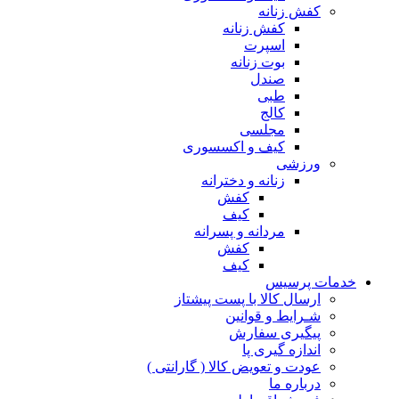
کفش زنانه
کفش زنانه
اسپرت
بوت زنانه
صندل
طبی
کالج
مجلسی
کیف و اکسسوری
ورزشی
زنانه و دخترانه
کفش
کیف
مردانه و پسرانه
کفش
کیف
مات پرسیس
ارسال کالا با پست پیشتاز
شـرایط و قوانین
پیگیری سفارش
اندازه گیری پا
عودت و تعویض کالا ( گارانتی )
درباره ما