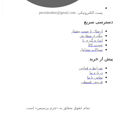
لکترونیکی: persisleather@gmail.com
 سریع
سال با پست پیشتاز
گیری سفارش
ازه گیری پا
دت کالا
الات متداول
خرید
ایط و قوانین
اره ما
اس با ما
وش قسطی
تمام حقوق متعلق به «چرم پرسیس» است.