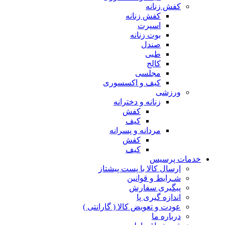
کفش زنانه
کفش زنانه
اسپرت
بوت زنانه
صندل
طبی
کالج
مجلسی
کیف و اکسسوری
ورزشی
زنانه و دخترانه
کفش
کیف
مردانه و پسرانه
کفش
کیف
مات پرسیس
ارسال کالا با پست پیشتاز
شـرایط و قوانین
پیگیری سفارش
اندازه گیری پا
عودت و تعویض کالا ( گارانتی )
درباره ما