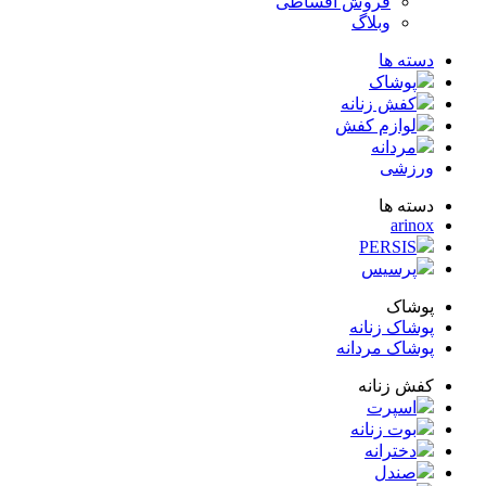
فروش اقساطی
وبلاگ
ته ها
پوشاک
کفش زنانه
لوازم کفش
مردانه
زشی
ته ها
arin
PERSIS
پرسیس
شاک
شاک زنانه
شاک مردانه
ش زنانه
اسپرت
بوت زنانه
دخترانه
صندل