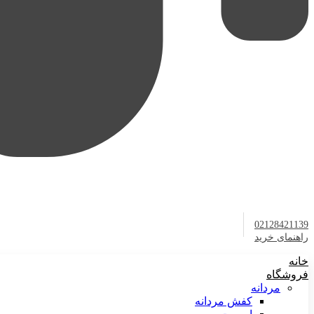
02128421139
راهنمای خرید
خانه
فروشگاه
مردانه
کفش مردانه