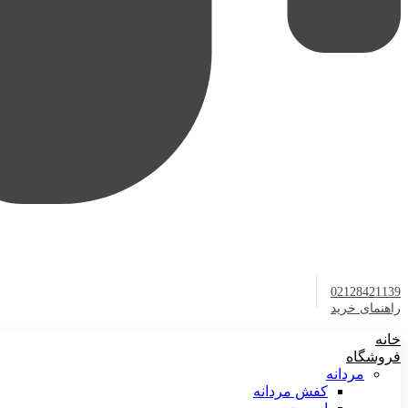
02128421139
راهنمای خرید
خانه
فروشگاه
مردانه
کفش مردانه