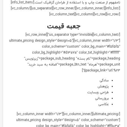
نامفهوم از صنعت چاپ و با استفاده از طراحان گرافیک است.[/info_list_item]
[/info_list][/vc_column_inner][/vc_row_inner][us_separator][/vc_column]
[/vc_row][vc_row][vc_col
جعبه
قیمت
[/vc_column_text][us_separator type=”invisible”][vc_row_inner]
[vc_column_inner width=”1/3″][ultimate_pricing design_style=”design05″
color_scheme=”custom” color_bg_main=”#f5f5f5
color_bg_highlight=”#d13a7a” color_txt_highlight=”#ffffff
package_heading=”نام بسته” package_sub_heading=”زیرنویس”
package_unit=”هرماه” package_btn_text=”اضافه به سبد خرید”
package_link=”url:%23||”
سادگی
پژوهش
طراحی وبسایت
بروزرسانی
عکاسی
[/ultimate_pricing][/vc_column_inner][vc_column_inner width=”1/3″]
[ultimate_pricing design_style=”design05″ color_scheme=”custom
color_bg_main=”#f5f5f5″ color_bg_highlight=”#ffb03a