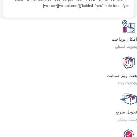
bolded=”yes” hide_icon=”yes”][/vc_column][/vc_ro
 پرداخت
ت قسطی
روز ضمانت
ت وجه
ل سریع
یشتاز