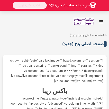
صفحه اصلی پنج (جدید)
فحه اصلی پنج (جدید)
[vc_row height=”auto” parallax_image=”” boxed_columns=”” section=”
vertical_centering=”” background=”” img=”” parallax=”” video=””]
[vc_column css=”.vc_custom_1438345612049{background
!important;}”][rev_slider_vc alias=”zephyr-main”][/vc_column][/vc_row]
باکس زیبا
[/vc_column_text][us_separator type=”invisible”][vc_row_inner]
[vc_column_inner width=”1/4″][icon_counter flip_box_style=”advanced”