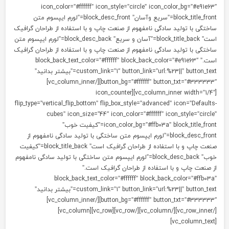
icon_color=”#ffffff” icon_style=”circle” icon_color_bg=”#e91e63
block_title_front=”سریع وآسان” block_desc_front=”لورم ایپسوم متن
اختگی با تولید سادگی نامفهوم از صنعت چاپ و با استفاده از طراحان گرافیک
است” block_title_back=”آسان و سریع” block_desc_back=”لورم ایپسوم متن
اختگی با تولید سادگی نامفهوم از صنعت چاپ و با استفاده از طراحان گرافیک
است.” block_back_text_color=”#ffffff” block_back_color=”#e91e63″
custom_link=”1″ button_link=”url:%23||” button_text=”بیشتر بدانید”
button_bg=”#ffffff” button_txt=”#333333″][/vc_column_inner]
[vc_column_inner width=”1/4″][icon_counter
flip_type=”vertical_flip_bottom” flip_box_style=”advanced” icon=”Defaults
cubes” icon_size=”44″ icon_color=”#ffffff” icon_style=”circle
icon_color_bg=”#ffb03a” block_title_front=”کیفیت خوب”
block_desc_front=”لورم ایپسوم متن ساختگی با تولید سادگی نامفهوم از
صنعت چاپ و با استفاده از طراحان گرافیک است” block_title_back=”کیفیت
خوب” block_desc_back=”لورم ایپسوم متن ساختگی با تولید سادگی نامفهوم
ز صنعت چاپ و با استفاده از طراحان گرافیک است.”
block_back_text_color=”#ffffff” block_back_color=”#ffb03a
custom_link=”1″ button_link=”url:%23||” button_text=”بیشتر بدانید”
button_bg=”#ffffff” button_txt=”#333333″][/vc_column_inner]
[/vc_row_inner][/vc_column][/vc_row][vc_row][vc_column]