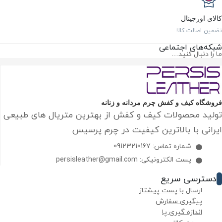
 اورجینال
 اصالت کالا
‌های اجتماعی
 دنبال کنید…
اه کیف و کفش چرم مردانه و زنانه
د محصولات کیف و کفش از بهترین متریال های طبیعی
نی با بالاترین کیفیت در چرم پرسیس
شماره تماس: 09123210167
پست الکترونیکی: persisleather@gmail.com
ترسی سریع
ارسال با پست پیشتاز
پیگیری سفارش
اندازه گیری پا