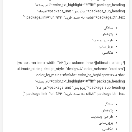
color_txt_highlight=”#ffffff” package_heading=”نام بسته”
package_sub_heading=”زیرنویس” package_unit=”هرماه”
package_btn_t=”اضافه به سبد خرید” package_link=”url:%23||”]
سادگی
پژوهش
طراحی وبسایت
بروزرسانی
عکاسی
[/ultimate_pricing][/vc_column_inner][vc_column_inner width=”1/3″]
[ultimate_pricing design_style=”design05″ color_scheme=”custom
color_bg_main=”#f5f5f5″ color_bg_highlight=”#7049ba
color_txt_highlight=”#ffffff” package_heading=”نام بسته”
package_sub_heading=”زیرنویس” package_unit=”هر ماه”
package_btn_t=”اضاقه به سبد خرید” package_link=”url:%23||”]
سادگی
پژوهش
طراحی وبسایت
بروزرسانی
عکاسی