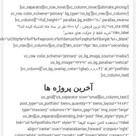
[/ultimate_pricing][/vc_column_inner][/vc_row_inner][us_separator]
[/vc_column][/vc_row][vc_row color_scheme=”primary” bg_type=”no_bg”
full_height=”” parallax_bg_width=”110″ parallax_reverse=””][vc_column]
[us_cta title=”بالا ترین فروش ، آیا ۱۶۰۰ نفر در سه ماه اشتباه کرده اند؟”
btn_label=”خرید فقط از مارکت های معتبر”
btn_link=”url:http%3A%2F%2Fwpnovin.ir%2Fdemos%2Fzephyr%2F|target:%20_blank
btn_size=”19px” btn_color=”secondary”][/us_cta][/vc_column][/vc_ro
[vc_row color_scheme=”primary” us_bg_image_source=”media
us_bg_image=”23271″ us_bg_parallax=”vertical
us_bg_overlay_color=”rgba(0,0,0,0.4)” el_id=”portfolio”][vc_column]
آخرین پروژه ها
[/vc_column_text][us_separator size=”small”][us_grid
post_type=”us_portfolio” items_quantity=”6″ items_layout=”22841
type=”masonry” columns=”3″ items_gap=”2px” img_size=”large
overriding_link=”post” filter_style=”style_3″][us_separator][us_btn
label=”مشاهده کامل نمونه کارها” link=”url:%2Fportfolio-1%2F” style=”6″
align=”center” icon=”material|arrow_forward” iconpos=”right
color=”white” outlined=”yes” target=”_self” hover=”white” corners=”2