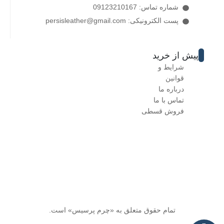
شماره تماس: 09123210167
پست الکترونیکی: persisleather@gmail.com
پیش از خرید
شرایط و
قوانین
درباره ما
تماس با ما
فروش قسطی
تمام حقوق متعلق به «چرم پرسیس» است.