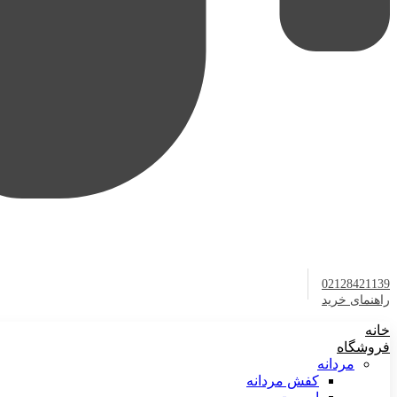
02128421139
راهنمای خرید
خانه
فروشگاه
مردانه
کفش مردانه