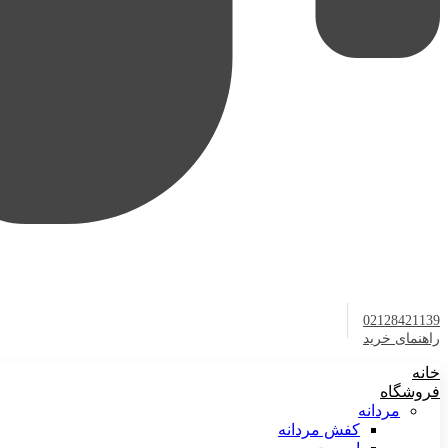
02128421139
راهنمای خرید
خانه
فروشگاه
مردانه
کفش مردانه