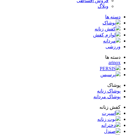
فروش اقساطی
وبلاگ
ته ها
پوشاک
کفش زنانه
لوازم کفش
مردانه
زشی
ته ها
arin
PERSIS
پرسیس
شاک
شاک زنانه
شاک مردانه
ش زنانه
اسپرت
بوت زنانه
دخترانه
صندل