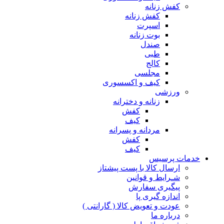
کفش زنانه
کفش زنانه
اسپرت
بوت زنانه
صندل
طبی
کالج
مجلسی
کیف و اکسسوری
ورزشی
زنانه و دخترانه
کفش
کیف
مردانه و پسرانه
کفش
کیف
مات پرسیس
ارسال کالا با پست پیشتاز
شـرایط و قوانین
پیگیری سفارش
اندازه گیری پا
عودت و تعویض کالا ( گارانتی )
درباره ما