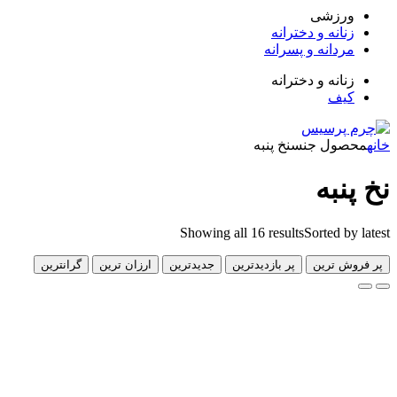
زشی
انه و دخترانه
دانه و پسرانه
انه و دخترانه
ف
ول جنس
نخ پنبه
به
Showing all 16 results
Sorted 
 ترین
پر بازدیدترین
جدیدترین
ارزان ترین
گرانترین