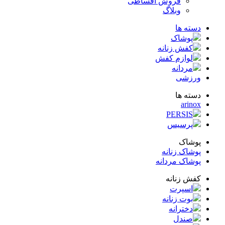
فروش اقساطی
وبلاگ
ته ها
پوشاک
کفش زنانه
لوازم کفش
مردانه
زشی
ته ها
arin
PERSIS
پرسیس
شاک
شاک زنانه
شاک مردانه
ش زنانه
اسپرت
بوت زنانه
دخترانه
صندل