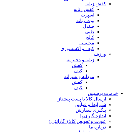
کفش زنانه
کفش زنانه
اسپرت
بوت زنانه
صندل
طبی
کالج
مجلسی
کیف و اکسسوری
ورزشی
زنانه و دخترانه
کفش
کیف
مردانه و پسرانه
کفش
کیف
مات پرسیس
ارسال کالا با پست پیشتاز
شـرایط و قوانین
پیگیری سفارش
اندازه گیری پا
عودت و تعویض کالا ( گارانتی )
درباره ما