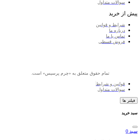
الات متداول
خرید
ایط و قوانین
اره ما
اس با ما
وش قسطی
تمام حقوق متعلق به «چرم پرسیس» است.
انین و شرایط
الات متداول