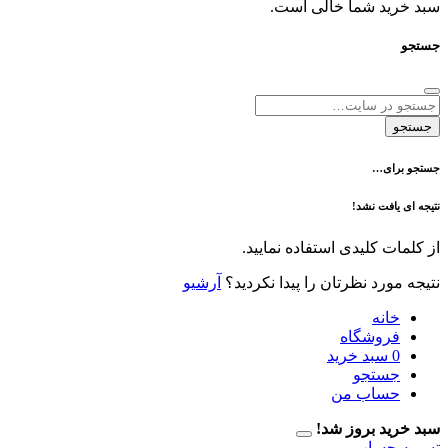
د شما خالی است.
ی…
فت نشد!
 کلیدی استفاده نمایید.
رد نظرتان را پیدا نکردید؟
آرشیو
نه
وشگاه
سبد خرید
تجو
اب من
 بروز شد!
حساب