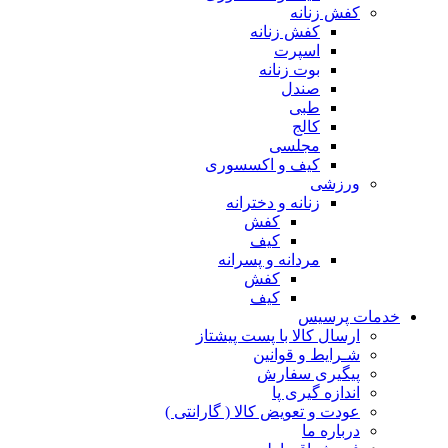
کفش زنانه
کفش زنانه
اسپرت
بوت زنانه
صندل
طبی
کالج
مجلسی
کیف و اکسسوری
ورزشی
زنانه و دخترانه
کفش
کیف
مردانه و پسرانه
کفش
کیف
مات پرسیس
ارسال کالا با پست پیشتاز
شـرایط و قوانین
پیگیری سفارش
اندازه گیری پا
عودت و تعویض کالا ( گارانتی )
درباره ما