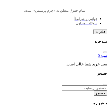
تمام حقوق متعلق به «چرم پرسیس» است.
انین و شرایط
الات متداول
د شما خالی است.
ی…