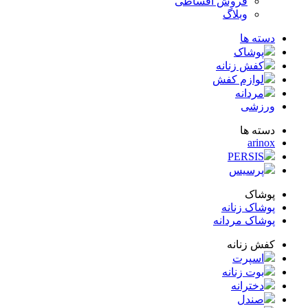
فروش اقساطی
وبلاگ
ته ها
پوشاک
کفش زنانه
لوازم کفش
مردانه
زشی
ته ها
arin
PERSIS
پرسیس
شاک
شاک زنانه
شاک مردانه
ش زنانه
اسپرت
بوت زنانه
دخترانه
صندل