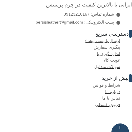
ایرانی با بالاترین کیفیت در چرم پرسیس
شماره تماس: 09123210167
پست الکترونیکی: persisleather@gmail.com
دسترسی سریع
ارسال با پست پیشتاز
پیگیری سفارش
اندازه گیری پا
عودت کالا
سوالات متداول
پیش از خرید
شرایط و قوانین
درباره ما
تماس با ما
فروش قسطی