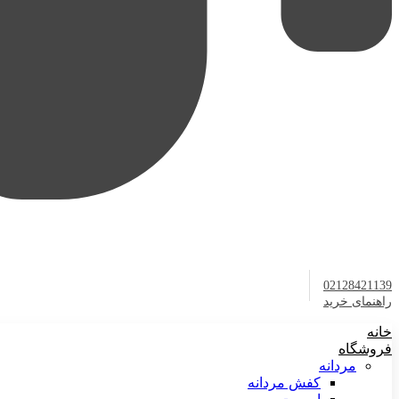
02128421139
راهنمای خرید
خانه
فروشگاه
مردانه
کفش مردانه