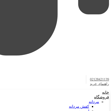
02128421139
راهنمای خرید
خانه
فروشگاه
مردانه
کفش مردانه