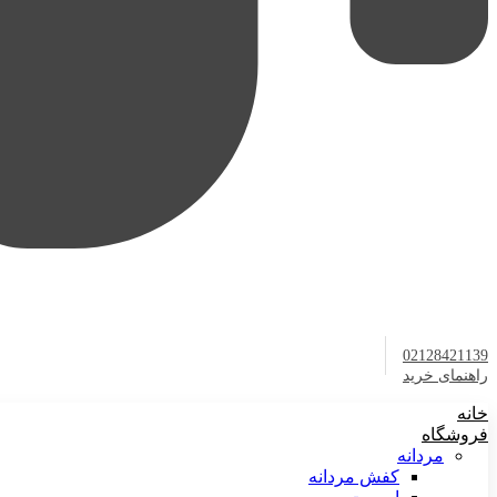
02128421139
راهنمای خرید
خانه
فروشگاه
مردانه
کفش مردانه