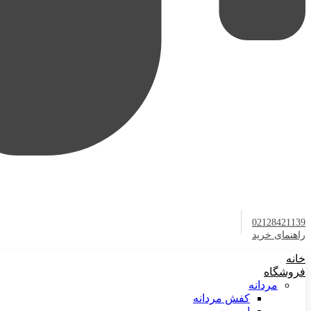
02128421139
راهنمای خرید
خانه
فروشگاه
مردانه
کفش مردانه