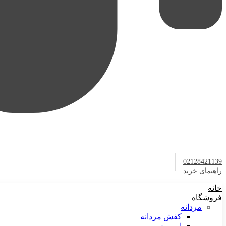
02128421139
راهنمای خرید
خانه
فروشگاه
مردانه
کفش مردانه