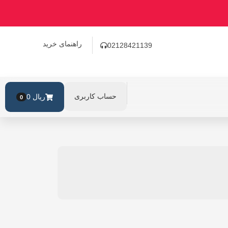
راهنمای خرید
02128421139
حساب کاربری
ریال
0
0