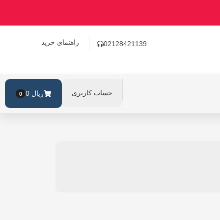
راهنمای خرید
02128421139
حساب کاربری
ریال
0
0