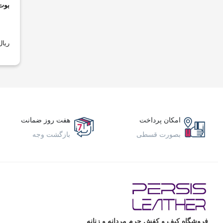
بوت
کفش زنانه
کلاه و دستکش زنانه
کیف و اکسسوری
مجلسی
ریال
لوازم کفش
مردانه
اسپرت
بزرگ پا
بوت
پسرانه
امکان پرداخت
هفت روز ضمانت
صندل
بصورت قسطی
بازگشت وجه
طبی
کالج
کتانی
کفش رسمی
کفش مردانه
کلاه و دستکش مردانه
کلاسیک
فروشگاه کیف و کفش چرم مردانه و زنانه
کیف و اکسسوری