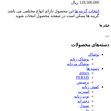
129,500,0
ریال
تخاب گزینه ها
این محصول دارای انواع مختلفی می باشد.
ینه ها ممکن است در صفحه محصول انتخاب شوند
ای محصولات
شاک
پوشاک زنانه
پوشاک مردانه
ته ها
arinox
PERSIS
پرسیس
ش زنانه
اسپرت
بوت زنانه
دخترانه
صندل
طبی