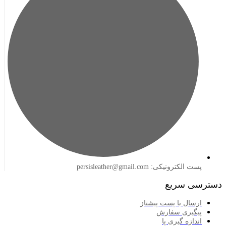
لکترونیکی: persisleather@gmail.com
 سریع
سال با پست پیشتاز
گیری سفارش
ازه گیری پا