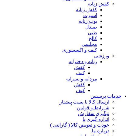
کفش زنانه
کفش زنانه
اسپرت
بوت زنانه
صندل
طبی
کالج
مجلسی
کیف و اکسسوری
ورزشی
زنانه و دخترانه
کفش
کیف
مردانه و پسرانه
کفش
کیف
مات پرسیس
ارسال کالا با پست پیشتاز
شـرایط و قوانین
پیگیری سفارش
اندازه گیری پا
عودت و تعویض کالا ( گارانتی )
درباره ما