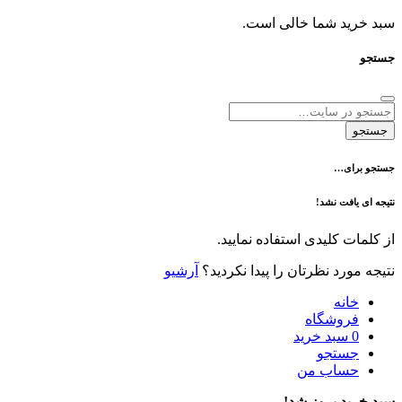
د شما خالی است.
ی…
فت نشد!
 کلیدی استفاده نمایید.
رد نظرتان را پیدا نکردید؟
آرشیو
نه
وشگاه
سبد خرید
تجو
اب من
 بروز شد!