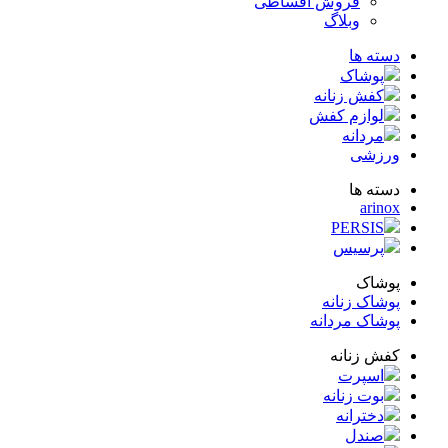
فروش اقساطی
وبلاگ
ته ها
پوشاک
کفش زنانه
لوازم کفش
مردانه
زشی
ته ها
arin
PERSIS
پرسیس
شاک
شاک زنانه
شاک مردانه
ش زنانه
اسپرت
بوت زنانه
دخترانه
صندل