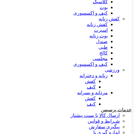
کلاسیک
بوت
کیف و اکسسوری
کفش زنانه
کفش زنانه
اسپرت
بوت زنانه
صندل
طبی
کالج
مجلسی
کیف و اکسسوری
ورزشی
زنانه و دخترانه
کفش
کیف
مردانه و پسرانه
کفش
کیف
خدمات پرسیس
ارسال کالا با پست پیشتاز
شـرایط و قوانین
پیگیری سفارش
اندازه گیری پا