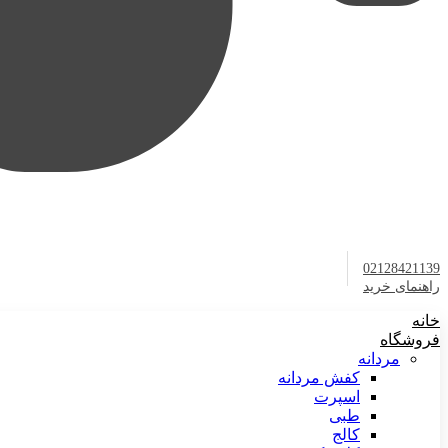
02128421139
راهنمای خرید
خانه
فروشگاه
مردانه
کفش مردانه
اسپرت
طبی
کالج