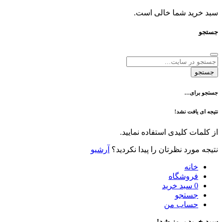
د شما خالی است.
ی…
فت نشد!
 کلیدی استفاده نمایید.
رد نظرتان را پیدا نکردید؟
آرشیو
نه
وشگاه
سبد خرید
تجو
اب من
 بروز شد!