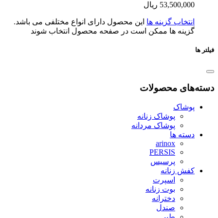
53,500,0
ریال
تخاب گزینه ها
این محصول دارای انواع مختلفی می باشد.
ینه ها ممکن است در صفحه محصول انتخاب شوند
ای محصولات
شاک
پوشاک زنانه
پوشاک مردانه
ته ها
arinox
PERSIS
پرسیس
ش زنانه
اسپرت
بوت زنانه
دخترانه
صندل
طبی