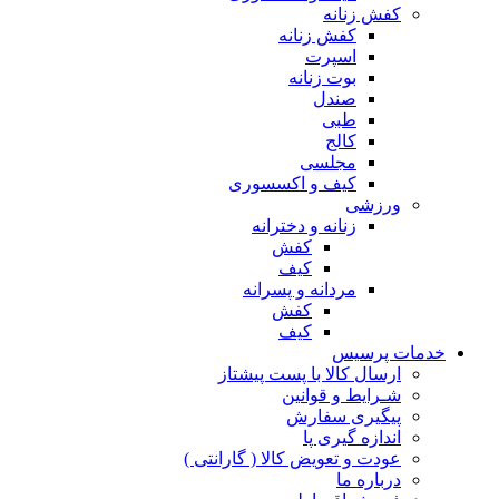
کفش زنانه
کفش زنانه
اسپرت
بوت زنانه
صندل
طبی
کالج
مجلسی
کیف و اکسسوری
ورزشی
زنانه و دخترانه
کفش
کیف
مردانه و پسرانه
کفش
کیف
مات پرسیس
ارسال کالا با پست پیشتاز
شـرایط و قوانین
پیگیری سفارش
اندازه گیری پا
عودت و تعویض کالا ( گارانتی )
درباره ما