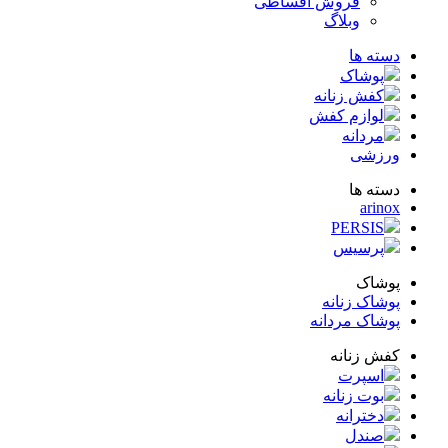
فروش اقساطی
وبلاگ
ته ها
پوشاک
کفش زنانه
لوازم کفش
مردانه
زشی
ته ها
arin
PERSIS
پرسیس
شاک
شاک زنانه
شاک مردانه
ش زنانه
اسپرت
بوت زنانه
دخترانه
صندل