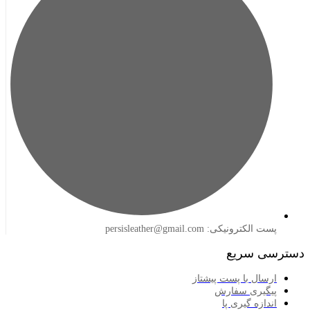
لکترونیکی: persisleather@gmail.com
 سریع
سال با پست پیشتاز
گیری سفارش
ازه گیری پا