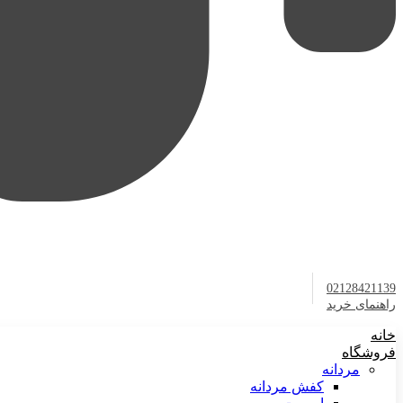
02128421139
راهنمای خرید
خانه
فروشگاه
مردانه
کفش مردانه