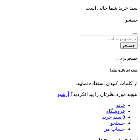
د شما خالی است.
ی…
فت نشد!
 کلیدی استفاده نمایید.
رد نظرتان را پیدا نکردید؟
آرشیو
نه
وشگاه
سبد خرید
تجو
اب من
 بروز شد!