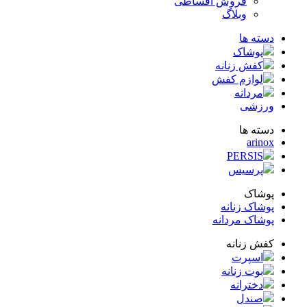
فروش اقساطی
وبلاگ
ته ها
پوشاک
کفش زنانه
لوازم کفش
مردانه
زشی
ته ها
arin
PERSIS
پرسیس
شاک
شاک زنانه
شاک مردانه
ش زنانه
اسپرت
بوت زنانه
دخترانه
صندل