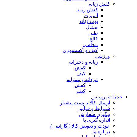
کفش زنانه
کفش زنانه
اسپرت
بوت زنانه
صندل
طبی
کالج
مجلسی
کیف و اکسسوری
ورزشی
زنانه و دخترانه
کفش
کیف
مردانه و پسرانه
کفش
کیف
مات پرسیس
ارسال کالا با پست پیشتاز
شـرایط و قوانین
پیگیری سفارش
اندازه گیری پا
عودت و تعویض کالا ( گارانتی )
درباره ما