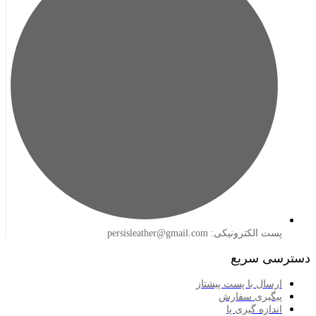
لکترونیکی: persisleather@gmail.com
 سریع
سال با پست پیشتاز
گیری سفارش
ازه گیری پا