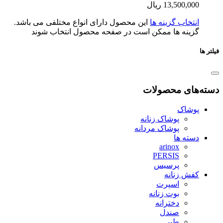
13,500,0
ریال
تخاب گزینه ها
این محصول دارای انواع مختلفی می باشد.
ینه ها ممکن است در صفحه محصول انتخاب شوند
ای محصولات
شاک
پوشاک زنانه
پوشاک مردانه
ته ها
arinox
PERSIS
پرسیس
ش زنانه
اسپرت
بوت زنانه
دخترانه
صندل
طبی