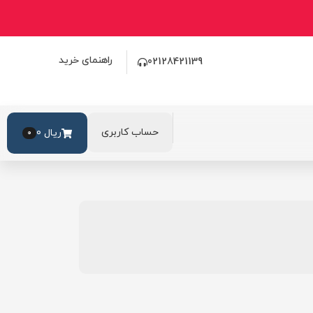
راهنمای خرید
02128421139
حساب کاربری
ریال
0
0