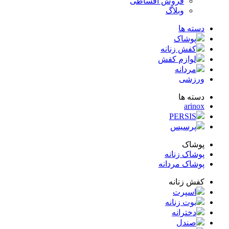
فروش اقساطی
وبلاگ
ته ها
پوشاک
کفش زنانه
لوازم کفش
مردانه
زشی
ته ها
arin
PERSIS
پرسیس
شاک
شاک زنانه
شاک مردانه
ش زنانه
اسپرت
بوت زنانه
دخترانه
صندل