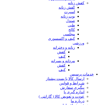
کفش زنانه
کفش زنانه
اسپرت
بوت زنانه
صندل
طبی
کالج
مجلسی
کیف و اکسسوری
ورزشی
زنانه و دخترانه
کفش
کیف
مردانه و پسرانه
کفش
کیف
مات پرسیس
ارسال کالا با پست پیشتاز
شـرایط و قوانین
پیگیری سفارش
اندازه گیری پا
عودت و تعویض کالا ( گارانتی )
درباره ما