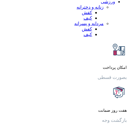
زشی
زنانه و دخترانه
کفش
کیف
مردانه و پسرانه
کفش
کیف
داخت
قسطی
 ضمانت
وجه