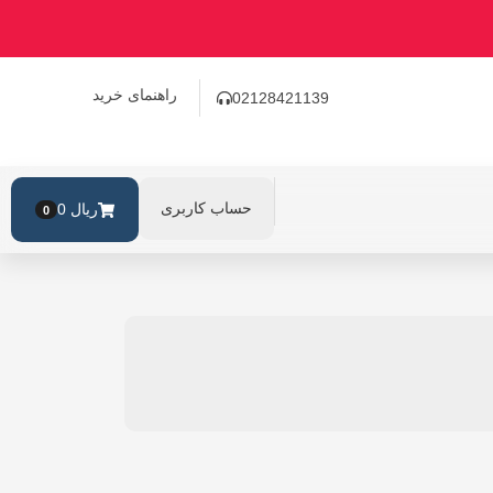
راهنمای خرید
02128421139
حساب کاربری
ریال
0
0