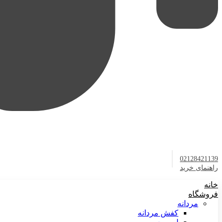
02128421139
راهنمای خرید
خانه
فروشگاه
مردانه
کفش مردانه