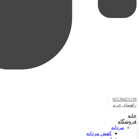
02128421139
راهنمای خرید
خانه
فروشگاه
مردانه
کفش مردانه