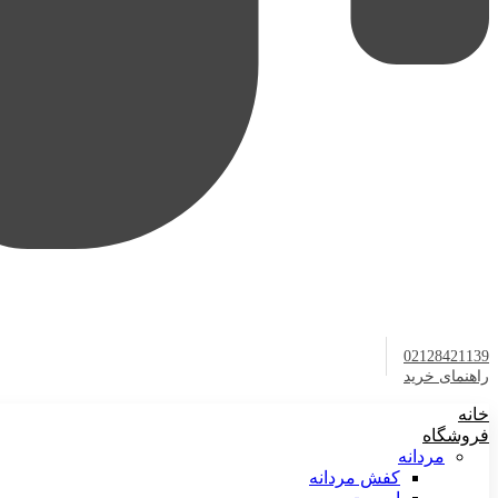
02128421139
راهنمای خرید
خانه
فروشگاه
مردانه
کفش مردانه