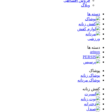
فروش اقساطی
وبلاگ
ته ها
پوشاک
کفش زنانه
لوازم کفش
مردانه
زشی
ته ها
arin
PERSIS
پرسیس
شاک
شاک زنانه
شاک مردانه
ش زنانه
اسپرت
بوت زنانه
دخترانه
صندل