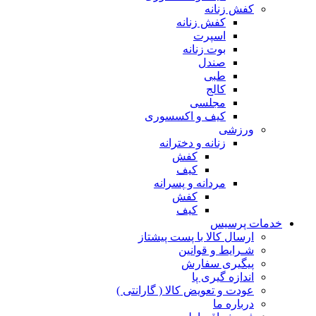
کفش زنانه
کفش زنانه
اسپرت
بوت زنانه
صندل
طبی
کالج
مجلسی
کیف و اکسسوری
ورزشی
زنانه و دخترانه
کفش
کیف
مردانه و پسرانه
کفش
کیف
مات پرسیس
ارسال کالا با پست پیشتاز
شـرایط و قوانین
پیگیری سفارش
اندازه گیری پا
عودت و تعویض کالا ( گارانتی )
درباره ما