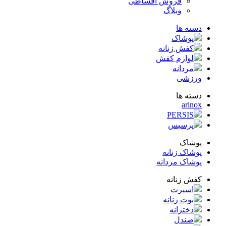
فروش اقساطی
وبلاگ
ته ها
پوشاک
کفش زنانه
لوازم کفش
مردانه
زشی
ته ها
arin
PERSIS
پرسیس
شاک
شاک زنانه
شاک مردانه
ش زنانه
اسپرت
بوت زنانه
دخترانه
صندل