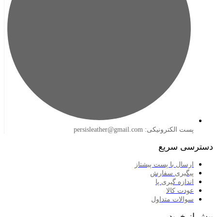
لکترونیکی: persisleather@gmail.com
 سریع
سال با پست پیشتاز
گیری سفارش
ازه گیری پا
دت کالا
الات متداول
خرید