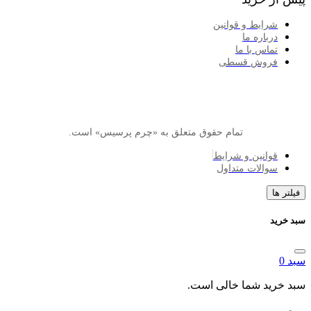
ایط و قوانین
اره ما
اس با ما
وش قسطی
تمام حقوق متعلق به «چرم پرسیس» است.
انین و شرایط
الات متداول
د شما خالی است.