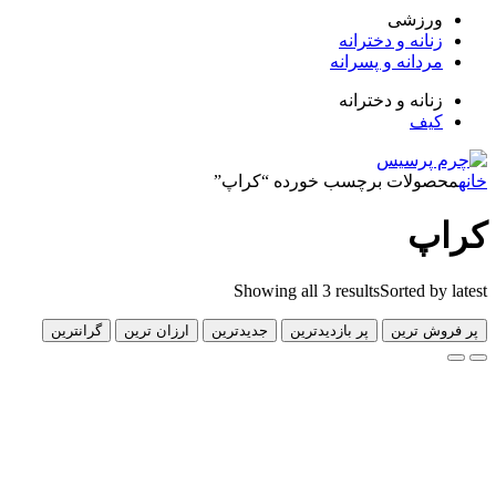
زشی
انه و دخترانه
دانه و پسرانه
انه و دخترانه
ف
لات برچسب خورده “کراپ”
پ
Showing all 3 results
Sorted 
 ترین
پر بازدیدترین
جدیدترین
ارزان ترین
گرانترین