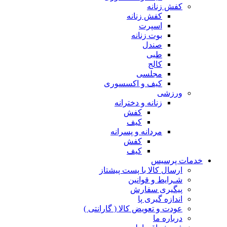
کفش زنانه
کفش زنانه
اسپرت
بوت زنانه
صندل
طبی
کالج
مجلسی
کیف و اکسسوری
ورزشی
زنانه و دخترانه
کفش
کیف
مردانه و پسرانه
کفش
کیف
مات پرسیس
ارسال کالا با پست پیشتاز
شـرایط و قوانین
پیگیری سفارش
اندازه گیری پا
عودت و تعویض کالا ( گارانتی )
درباره ما