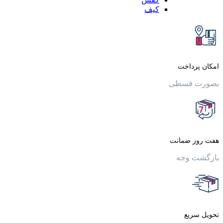
کیف
داخت
قسطی
 ضمانت
وجه
یع