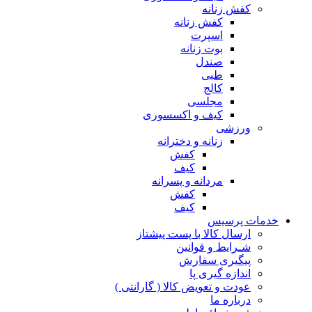
کفش زنانه
کفش زنانه
اسپرت
بوت زنانه
صندل
طبی
کالج
مجلسی
کیف و اکسسوری
ورزشی
زنانه و دخترانه
کفش
کیف
مردانه و پسرانه
کفش
کیف
مات پرسیس
ارسال کالا با پست پیشتاز
شـرایط و قوانین
پیگیری سفارش
اندازه گیری پا
عودت و تعویض کالا ( گارانتی )
درباره ما