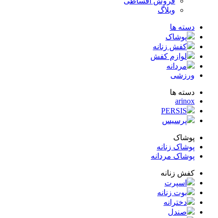
فروش اقساطی
وبلاگ
ته ها
پوشاک
کفش زنانه
لوازم کفش
مردانه
زشی
ته ها
arin
PERSIS
پرسیس
شاک
شاک زنانه
شاک مردانه
ش زنانه
اسپرت
بوت زنانه
دخترانه
صندل