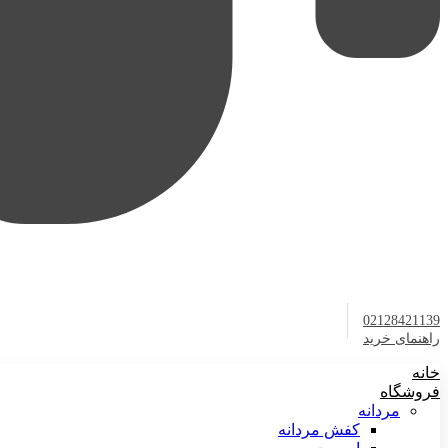
02128421139
راهنمای خرید
خانه
فروشگاه
مردانه
کفش مردانه