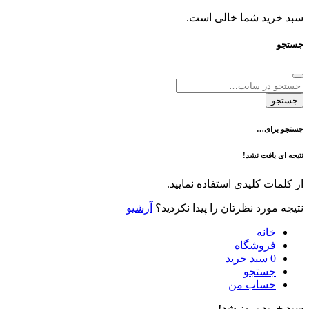
د شما خالی است.
ی…
فت نشد!
 کلیدی استفاده نمایید.
رد نظرتان را پیدا نکردید؟
آرشیو
نه
وشگاه
سبد خرید
تجو
اب من
 بروز شد!