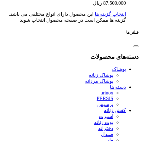
87,500,0
ریال
تخاب گزینه ها
این محصول دارای انواع مختلفی می باشد.
ینه ها ممکن است در صفحه محصول انتخاب شوند
ای محصولات
شاک
پوشاک زنانه
پوشاک مردانه
ته ها
arinox
PERSIS
پرسیس
ش زنانه
اسپرت
بوت زنانه
دخترانه
صندل
طبی