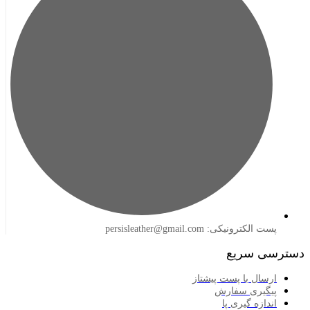
لکترونیکی: persisleather@gmail.com
 سریع
سال با پست پیشتاز
گیری سفارش
ازه گیری پا