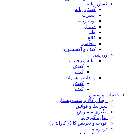
کفش زنانه
کفش زنانه
اسپرت
بوت زنانه
صندل
طبی
کالج
مجلسی
کیف و اکسسوری
ورزشی
زنانه و دخترانه
کفش
کیف
مردانه و پسرانه
کفش
کیف
مات پرسیس
ارسال کالا با پست پیشتاز
شـرایط و قوانین
پیگیری سفارش
اندازه گیری پا
عودت و تعویض کالا ( گارانتی )
درباره ما