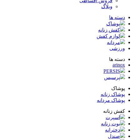
فروش اقساطی
وبلاگ
ته ها
پوشاک
کفش زنانه
لوازم کفش
مردانه
زشی
ته ها
arin
PERSIS
پرسیس
شاک
شاک زنانه
شاک مردانه
ش زنانه
اسپرت
بوت زنانه
دخترانه
صندل