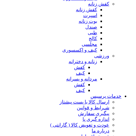
کفش زنانه
کفش زنانه
اسپرت
بوت زنانه
صندل
طبی
کالج
مجلسی
کیف و اکسسوری
ورزشی
زنانه و دخترانه
کفش
کیف
مردانه و پسرانه
کفش
کیف
مات پرسیس
ارسال کالا با پست پیشتاز
شـرایط و قوانین
پیگیری سفارش
اندازه گیری پا
عودت و تعویض کالا ( گارانتی )
درباره ما