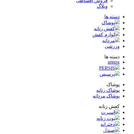
فروش اقساطی
وبلاگ
ته ها
پوشاک
کفش زنانه
لوازم کفش
مردانه
زشی
ته ها
arin
PERSIS
پرسیس
شاک
شاک زنانه
شاک مردانه
ش زنانه
اسپرت
بوت زنانه
دخترانه
صندل