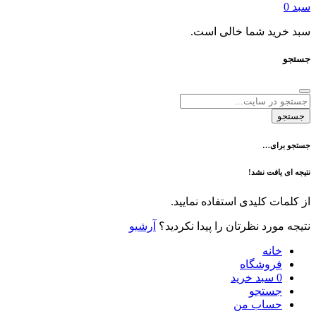
د شما خالی است.
ی…
فت نشد!
 کلیدی استفاده نمایید.
رد نظرتان را پیدا نکردید؟
آرشیو
نه
وشگاه
سبد خرید
تجو
اب من