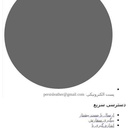
لکترونیکی: persisleather@gmail.com
 سریع
سال با پست پیشتاز
گیری سفارش
ازه گیری پا