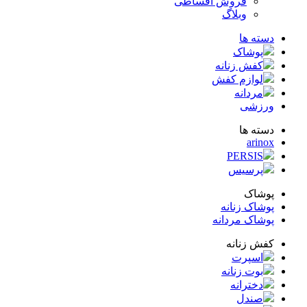
فروش اقساطی
وبلاگ
ته ها
پوشاک
کفش زنانه
لوازم کفش
مردانه
زشی
ته ها
arin
PERSIS
پرسیس
شاک
شاک زنانه
شاک مردانه
ش زنانه
اسپرت
بوت زنانه
دخترانه
صندل