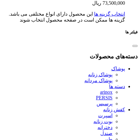
73,500,0
ریال
تخاب گزینه ها
این محصول دارای انواع مختلفی می باشد.
ینه ها ممکن است در صفحه محصول انتخاب شوند
ای محصولات
شاک
پوشاک زنانه
پوشاک مردانه
ته ها
arinox
PERSIS
پرسیس
ش زنانه
اسپرت
بوت زنانه
دخترانه
صندل
طبی