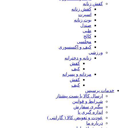
کفش زنانه
کفش زنانه
اسپرت
بوت زنانه
صندل
طبی
کالج
مجلسی
کیف و اکسسوری
ورزشی
زنانه و دخترانه
کفش
کیف
مردانه و پسرانه
کفش
کیف
مات پرسیس
ارسال کالا با پست پیشتاز
شـرایط و قوانین
پیگیری سفارش
اندازه گیری پا
عودت و تعویض کالا ( گارانتی )
درباره ما