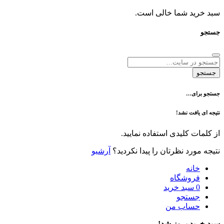
د شما خالی است.
ی…
فت نشد!
 کلیدی استفاده نمایید.
رد نظرتان را پیدا نکردید؟
آرشیو
نه
وشگاه
سبد خرید
تجو
اب من
 بروز شد!