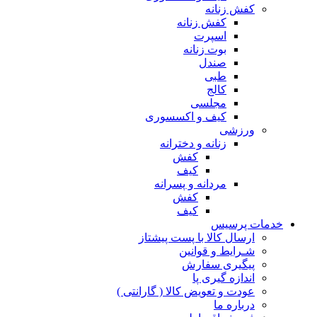
کفش زنانه
کفش زنانه
اسپرت
بوت زنانه
صندل
طبی
کالج
مجلسی
کیف و اکسسوری
ورزشی
زنانه و دخترانه
کفش
کیف
مردانه و پسرانه
کفش
کیف
مات پرسیس
ارسال کالا با پست پیشتاز
شـرایط و قوانین
پیگیری سفارش
اندازه گیری پا
عودت و تعویض کالا ( گارانتی )
درباره ما