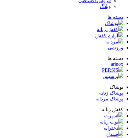
فروش اقساطی
وبلاگ
ته ها
پوشاک
کفش زنانه
لوازم کفش
مردانه
زشی
ته ها
arin
PERSIS
پرسیس
شاک
شاک زنانه
شاک مردانه
ش زنانه
اسپرت
بوت زنانه
دخترانه
صندل