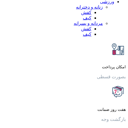
زشی
زنانه و دخترانه
کفش
کیف
مردانه و پسرانه
کفش
کیف
داخت
قسطی
 ضمانت
وجه