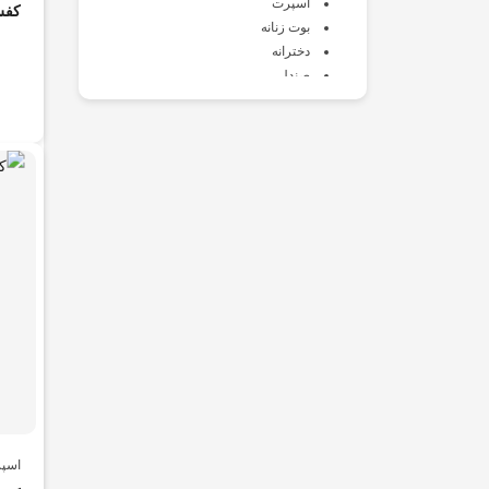
اسپرت
کفش
بوت زنانه
دخترانه
صندل
طبی
کالج
کتانی
کفش زنانه
کلاه و دستکش زنانه
کیف و اکسسوری
مجلسی
لوازم کفش
مردانه
اسپرت
بزرگ پا
بوت
پسرانه
صندل
طبی
اسپ
کالج