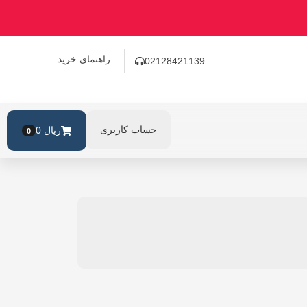
راهنمای خرید
02128421139
حساب کاربری
ریال
0
0