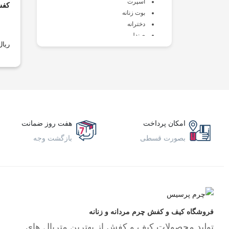
اسپرت
کفش
بوت زنانه
دخترانه
صندل
ریال
طبی
کالج
کتانی
کفش زنانه
کلاه و دستکش زنانه
کیف و اکسسوری
مجلسی
امکان پرداخت
هفت روز ضمانت
لوازم کفش
بصورت قسطی
بازگشت وجه
مردانه
اسپرت
بزرگ پا
بوت
پسرانه
صندل
فروشگاه کیف و کفش چرم مردانه و زنانه
طبی
تولید محصولات کیف و کفش از بهترین متریال های
کالج