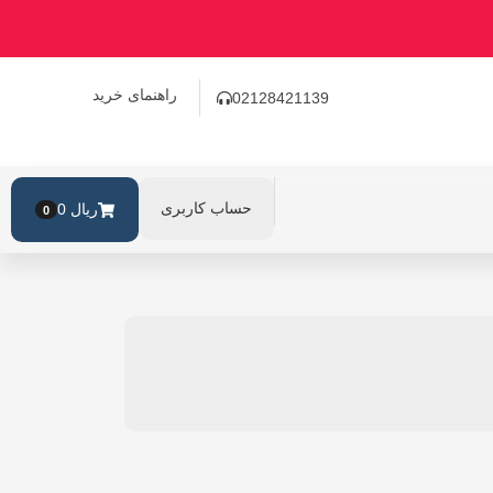
راهنمای خرید
02128421139
حساب کاربری
ریال
0
0