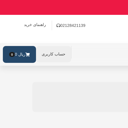
راهنمای خرید
02128421139
حساب کاربری
ریال
0
0