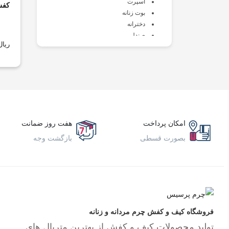
اسپرت
کفش 
بوت زنانه
دخترانه
صندل
ریال
طبی
کالج
کتانی
کفش زنانه
کلاه و دستکش زنانه
کیف و اکسسوری
مجلسی
امکان پرداخت
هفت روز ضمانت
لوازم کفش
بصورت قسطی
بازگشت وجه
مردانه
اسپرت
بزرگ پا
بوت
پسرانه
صندل
فروشگاه کیف و کفش چرم مردانه و زنانه
طبی
تولید محصولات کیف و کفش از بهترین متریال های
کالج