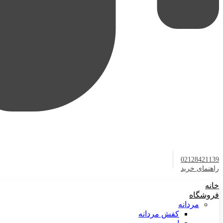
02128421139
راهنمای خرید
خانه
فروشگاه
مردانه
کفش مردانه